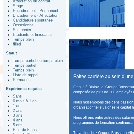
Affectation ou contrat
Stage
Encadrement - Permanent
Encadrement - Affectation
Candidature spontanée
Occasionnel
Saisonnier
Étudiants et finissants
Temps plein
filled
Statut
Temps partiel ou temps plein
Temps partiel
Temps plein
Liste de rappel
Faites carrière au sein d'une
Permanent
Établie à Blainville, Groupe Brossea
Expérience requise
composée de plus de 100 employés ay
Sans
6 mois à 1 an
Nous rassemblons des gens passionnés
1 an
organisationnelle valorise le capita
2 ans
3 ans
Nous offrons entre autres des salaire
4 ans
programmes de formation continue...
5 ans
Plus de 5 ans
Travailler chez Groupe Brosseau Vitr