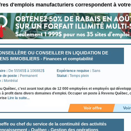
fres d'emplois manufacturiers correspondent à votr
ONSEILLÈRE OU CONSEILLER EN LIQUIDATION DE
ENS IMMOBILIERS - Finances et comptabilité
aire :
De 55565$ à 106882$
Expérience requise :
Sans
e de poste :
Permanent
Statut :
Temps plein
e :
Montréal
 Québec, c'est avant tout plus de 12 000 employées et employés qui développ
s à profit dans divers domaines d'emploi. Occuper un poste à Revenu Québec, c'e
prise
Lire la suite...
Voir offre
Voi
effe ou chef du service de la continuité des activités
encaissement - Québec - Gestion des opérations