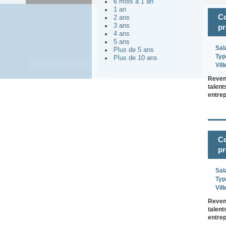
6 mois à 1 an
1 an
Co
2 ans
3 ans
pr
4 ans
5 ans
Sal
Plus de 5 ans
Typ
Plus de 10 ans
Vill
Revenu
talent
entre
Co
pr
Sal
Typ
Vill
Revenu
talent
entre