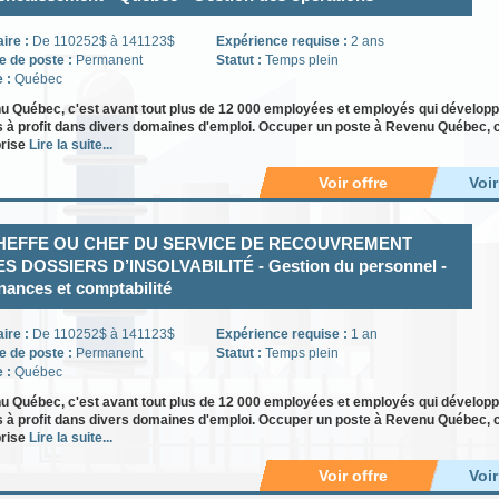
aire :
De 110252$ à 141123$
Expérience requise :
2 ans
e de poste :
Permanent
Statut :
Temps plein
e :
Québec
 Québec, c'est avant tout plus de 12 000 employées et employés qui développ
s à profit dans divers domaines d'emploi. Occuper un poste à Revenu Québec, c'e
prise
Lire la suite...
Voir offre
Voi
HEFFE OU CHEF DU SERVICE DE RECOUVREMENT
S DOSSIERS D’INSOLVABILITÉ - Gestion du personnel -
nances et comptabilité
aire :
De 110252$ à 141123$
Expérience requise :
1 an
e de poste :
Permanent
Statut :
Temps plein
e :
Québec
 Québec, c'est avant tout plus de 12 000 employées et employés qui développ
s à profit dans divers domaines d'emploi. Occuper un poste à Revenu Québec, c'e
prise
Lire la suite...
Voir offre
Voi