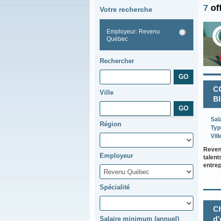
7
of
Votre recherche
Employeur: Revenu
Québec
Rechercher
C
Ville
BI
Sal
Région
Typ
Vill
Revenu
Employeur
talent
entre
Spécialité
Ch
d’
Salaire minimum (annuel)