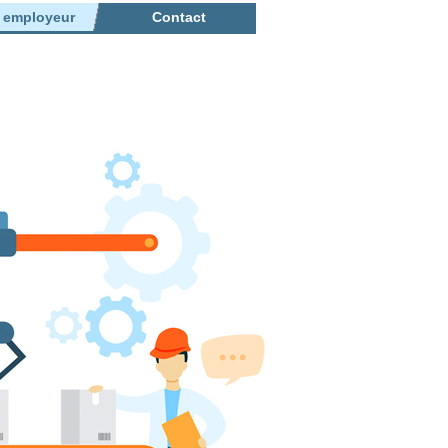
r employeur
Contact