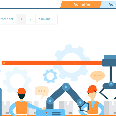
Voir offre
Voi
récédent
1
2
Suivant →