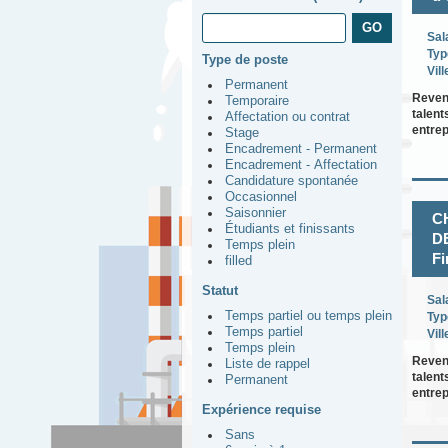
Sal
Typ
Type de poste
Vill
Permanent
Revenu
Temporaire
talent
Affectation ou contrat
entre
Stage
Encadrement - Permanent
Encadrement - Affectation
Candidature spontanée
Occasionnel
Saisonnier
C
Étudiants et finissants
DE
Temps plein
Fi
filled
Statut
Sal
Temps partiel ou temps plein
Typ
Temps partiel
Vill
Temps plein
Revenu
Liste de rappel
talent
Permanent
entre
Expérience requise
Sans