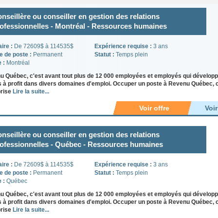
nseillère ou conseiller en gestion des relations
ofessionnelles - Montréal - Ressources humaines
aire :
De 72609$ à 114535$
Expérience requise :
3 ans
e de poste :
Permanent
Statut :
Temps plein
e :
Montréal
 Québec, c'est avant tout plus de 12 000 employées et employés qui développ
s à profit dans divers domaines d'emploi. Occuper un poste à Revenu Québec, c'e
prise
Lire la suite...
Voir offre
Voi
nseillère ou conseiller en gestion des relations
ofessionnelles - Québec - Ressources humaines
aire :
De 72609$ à 114535$
Expérience requise :
3 ans
e de poste :
Permanent
Statut :
Temps plein
e :
Québec
 Québec, c'est avant tout plus de 12 000 employées et employés qui développ
s à profit dans divers domaines d'emploi. Occuper un poste à Revenu Québec, c'e
prise
Lire la suite...