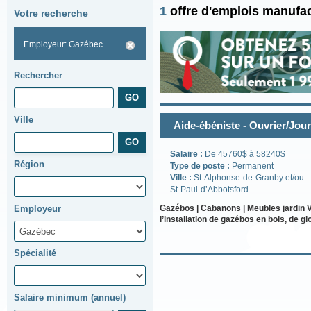
1
offre d'emplois manufa
Votre recherche
Employeur: Gazébec
Rechercher
Ville
Aide-ébéniste - Ouvrier/Jou
Salaire :
De 45760$ à 58240$
Région
Type de poste :
Permanent
Ville :
St-Alphonse-de-Granby et/ou
St-Paul-d’Abbotsford
Employeur
Gazébos | Cabanons | Meubles jardin V
l’installation de gazébos en bois, de gl
Spécialité
Salaire minimum (annuel)