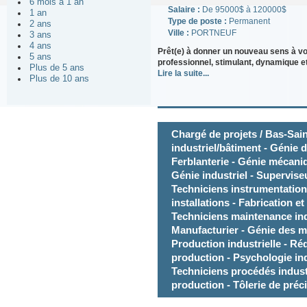
6 mois à 1 an
Salaire :
De 95000$ à 120000$
1 an
Type de poste :
Permanent
2 ans
Ville :
PORTNEUF
3 ans
4 ans
Prêt(e) à donner un nouveau sens à v
5 ans
professionnel, stimulant, dynamique et
Plus de 5 ans
Lire la suite...
Plus de 10 ans
Chargé de projets / Bas-Sain
industriel/bâtiment - Génie 
Ferblanterie - Génie mécaniq
Génie industriel - Superviseu
Techniciens instrumentation
installations - Fabrication e
Techniciens maintenance indu
Manufacturier - Génie des ma
Production industrielle - Ré
production - Psychologie ind
Techniciens procédés indust
production - Tôlerie de préc