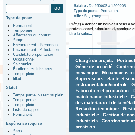
Salaire :
De 95000$ à 120000$
Type de poste :
Permanent
Ville :
Saguenay
Type de poste
Prêt(e) à donner un nouveau sens à v
Permanent
professionnel, stimulant, dynamique et
Temporaire
Lire la suite...
Affectation ou contrat
Stage
Encadrement - Permanent
Encadrement - Affectation
Candidature spontanée
Occasionnel
Chargé de projets - Portneuf
Saisonnier
Génie de procédé - Contremaî
Étudiants et finissants
mécanique - Mécaniciens indu
Temps plein
Superviseurs - Santé et sécu
filled
instrumentation/contrôle - Ge
Statut
Fabrication et production - 
Temps partiel ou temps plein
maintenance industrielle - C
Temps partiel
des matériaux et de la métall
Temps plein
Rédaction technique - Gesti
Liste de rappel
industrielle - Gestion de co
Permanent
industriels - Coordonnateurs
Expérience requise
précision
Sans