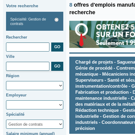
8
offres d'emplois manufa
Votre recherche
recherche
Spécialité: Gestion de
contrats
Rechercher
Ville
Chargé de projets - Saguenay
Génie de procédé - Contremaî
mécanique - Mécaniciens indu
Région
Superviseurs - Santé et sécu
instrumentation/contrôle - Ge
Fabrication et production - 
Employeur
maintenance industrielle - C
des matériaux et de la métall
Rédaction technique - Gesti
Spécialité
industrielle - Gestion de co
industriels - Coordonnateurs
précision
Salaire minimum (annuel)