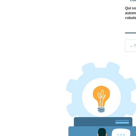
Vill
Qui so
automa
robot
← P