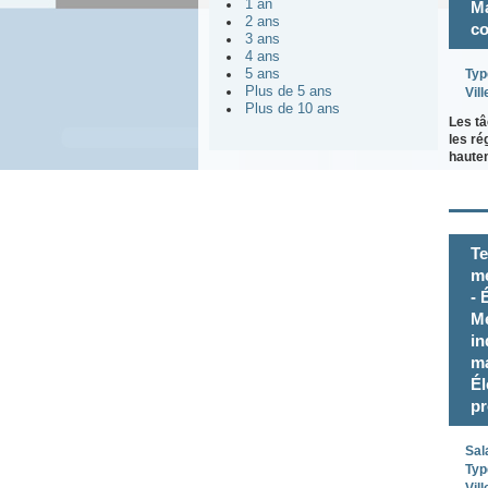
1 an
Ma
2 ans
co
3 ans
4 ans
5 ans
Typ
Plus de 5 ans
Vill
Plus de 10 ans
Les tâ
les ré
haute
Te
mé
- 
Mé
in
ma
Él
pr
Sal
Typ