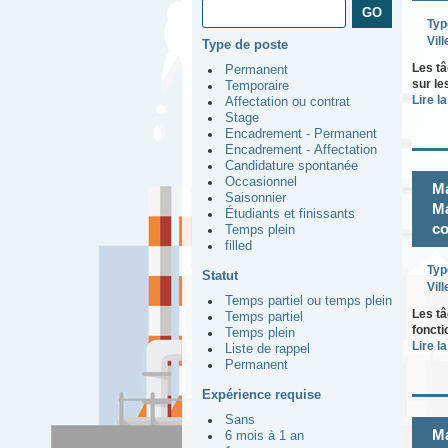
Typ
Vill
Type de poste
Les tâ
Permanent
sur le
Temporaire
Lire la
Affectation ou contrat
Stage
Encadrement - Permanent
Encadrement - Affectation
Candidature spontanée
Occasionnel
Ma
Saisonnier
Ma
Étudiants et finissants
co
Temps plein
filled
Typ
Statut
Vill
Temps partiel ou temps plein
Les tâ
Temps partiel
foncti
Temps plein
Lire la
Liste de rappel
Permanent
Expérience requise
Sans
Ma
6 mois à 1 an