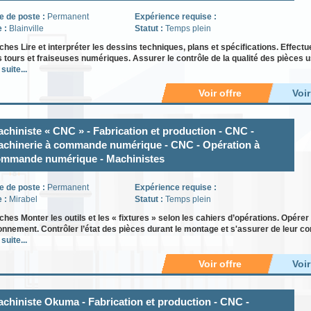
e de poste :
Permanent
Expérience requise :
e :
Blainville
Statut :
Temps plein
ches Lire et interpréter les dessins techniques, plans et spécifications. Effectu
s tours et fraiseuses numériques. Assurer le contrôle de la qualité des pièces u
 suite...
Voir offre
Voi
chiniste « CNC » - Fabrication et production - CNC -
chinerie à commande numérique - CNC - Opération à
mmande numérique - Machinistes
e de poste :
Permanent
Expérience requise :
e :
Mirabel
Statut :
Temps plein
ches Monter les outils et les « fixtures » selon les cahiers d’opérations. Opérer
onnement. Contrôler l’état des pièces durant le montage et s'assurer de leur c
 suite...
Voir offre
Voi
chiniste Okuma - Fabrication et production - CNC -