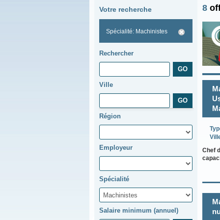
8
of
Votre recherche
Spécialité: Machinistes
Rechercher
Ville
Ma
Us
Ma
Région
Typ
Vill
Employeur
Chef d
capaci
Spécialité
Ma
Salaire minimum (annuel)
nu