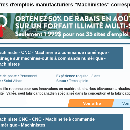
fres d'emplois manufacturiers "Machinistes" corres
chiniste - CNC - Machinerie à commande numérique -
inage sur machines-outils à commande numérique -
chinistes
e de poste :
Permanent
Expérience requise :
3 ans
e :
Saint-Alban
Statut :
Temps plein
e file reconnu pour ses innovations en matière de chariots élévateurs articul
té Vallée, seul fabricant canadien spécialisé dans la conception et la fabrica
Voir offre
Voi
chiniste CNC - CNC - Machinerie à commande
mérique - Machinistes