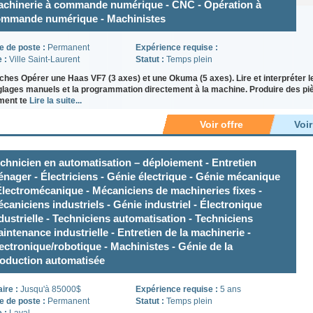
chinerie à commande numérique - CNC - Opération à
mmande numérique - Machinistes
e de poste :
Permanent
Expérience requise :
e :
Ville Saint-Laurent
Statut :
Temps plein
ches Opérer une Haas VF7 (3 axes) et une Okuma (5 axes). Lire et interpréter l
glages manuels et la programmation directement à la machine. Produire des p
ment te
Lire la suite...
Voir offre
Voi
chnicien en automatisation – déploiement - Entretien
nager - Électriciens - Génie électrique - Génie mécanique
Électromécanique - Mécaniciens de machineries fixes -
caniciens industriels - Génie industriel - Électronique
dustrielle - Techniciens automatisation - Techniciens
intenance industrielle - Entretien de la machinerie -
ectronique/robotique - Machinistes - Génie de la
oduction automatisée
aire :
Jusqu'à 85000$
Expérience requise :
5 ans
e de poste :
Permanent
Statut :
Temps plein