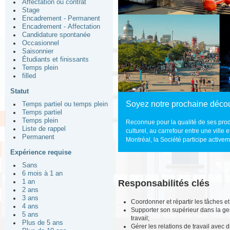
Affectation ou contrat
Stage
Encadrement - Permanent
Encadrement - Affectation
Candidature spontanée
Occasionnel
Saisonnier
Étudiants et finissants
Temps plein
filled
Statut
Soyez notre prochaine décou
Temps partiel ou temps plein
Temps partiel
Temps plein
Reconnue pour la qualité de ses produ
Liste de rappel
culturel, au carrefour entre une ville
Permanent
Montréal, la Société participe active
Expérience requise
Sans
6 mois à 1 an
1 an
Responsabilités clés
2 ans
3 ans
Coordonner et répartir les tâches et
4 ans
Supporter son supérieur dans la ges
5 ans
travail;
Plus de 5 ans
Gérer les relations de travail avec 