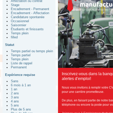
Affectation ou contrat
Stage
Encadrement - Permanent
Encadrement - Affectation
Candidature spontanée
Occasionnel
Saisonnier
Étudiants et finissants
Temps plein
filled
Statut
Temps partiel ou temps plein
Temps partiel
Temps plein
Liste de rappel
Permanent
Inscrivez-vous dans la banq
Expérience requise
alertes d'emploi!
Sans
6 mois à 1 an
Nous vous invitons à remplir votre CV
1 an
pour une carrière prometteuse.
2 ans
3 ans
De plus, en faisant partie de notre b
4 ans
téléphone ou encore la poste pour vous
5 ans
Plus de 5 ans