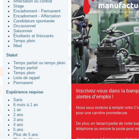
Affectation ou contrat
Stage
Encadrement - Permanent
Encadrement - Affectation
Candidature spontanée
Occasionnel
Saisonnier
Étudiants et finissants
Temps plein
filled
Statut
Temps partiel ou temps plein
Temps partiel
Temps plein
Liste de rappel
Permanent
Inscrivez-vous dans la banq
Expérience requise
alertes d’emploi !
Sans
6 mois à 1 an
Nous vous invitons à remplir votre CV
1 an
pour une carrière prometteuse.
2 ans
3 ans
De plus, en faisant partie de notre b
4 ans
téléphone ou encore la poste pour vous
5 ans
Plus de 5 ans