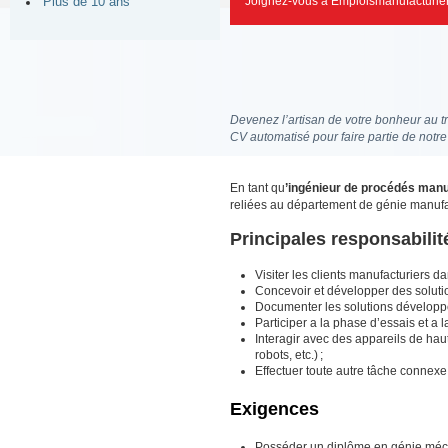
Joignez-vous à Emploismanufacturier
Plus de 10 ans
Devenez l’artisan de votre bonheur au tr
CV automatisé pour faire partie de notr
En tant qu
’ingénieur de procédés manu
reliées au département de génie manufact
Principales responsabilit
Visiter les clients manufacturiers da
Concevoir et développer des solution
Documenter les solutions développé
Participer a la phase d’essais et a la
Interagir avec des appareils de haut
robots, etc.) ;
Effectuer toute autre tâche connexe
Exigences
Posséder un diplôme en génie méca