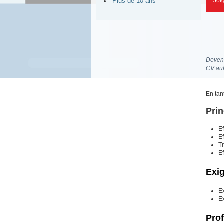
Joi
Plus de 10 ans
Devene
CV aut
En tan
Prin
Ef
E
Tr
E
Exi
E
Ex
Prof