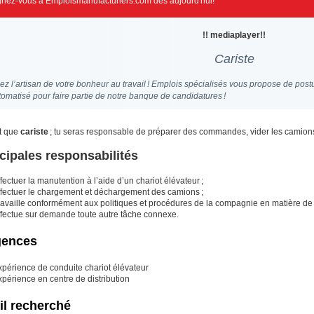
gnez-vous à Emploismanufacturiers.com dès aujourd'hui!
!! mediaplayer!!
Cariste
z l’artisan de votre bonheur au travail ! Emplois spécialisés vous propose de postul
omatisé pour faire partie de notre banque de candidatures !
t que
cariste
; tu seras responsable de préparer des commandes, vider les camions
cipales responsabilités
fectuer la manutention à l’aide d’un chariot élévateur ;
ffectuer le chargement et déchargement des camions ;
availle conformément aux politiques et procédures de la compagnie en matière de s
ffectue sur demande toute autre tâche connexe.
gences
xpérience de conduite chariot élévateur
périence en centre de distribution
il recherché