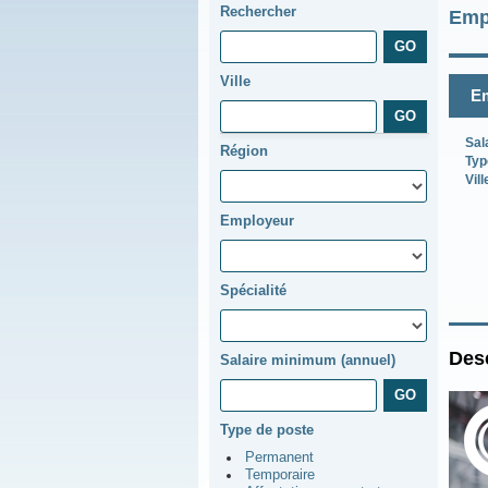
Rechercher
Emp
Ville
Em
Sal
Région
Typ
Vill
Employeur
Spécialité
Desc
Salaire minimum (annuel)
Type de poste
Permanent
Temporaire