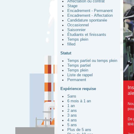
Affectation ou contrat
Stage
Encadrement - Permanent
Encadrement - Affectation
Candidature spontanée
Occasionnel
Saisonnier
Étudiants et finissants
Temps plein
filled
Statut
Temps partiel ou temps plein
Temps partiel
Temps plein
Liste de rappel
Permanent
In
Expérience requise
ale
Sans
6 mois à 1 an
Nou
1 an
pou
2 ans
3 ans
De 
4 ans
tél
5 ans
Plus de 5 ans