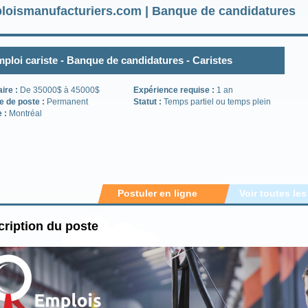
loismanufacturiers.com | Banque de candidatures
ploi cariste - Banque de candidatures - Caristes
aire :
De 35000$ à 45000$
Expérience requise :
1 an
e de poste :
Permanent
Statut :
Temps partiel ou temps plein
e :
Montréal
Postuler en ligne
Voir toutes les
ription du poste