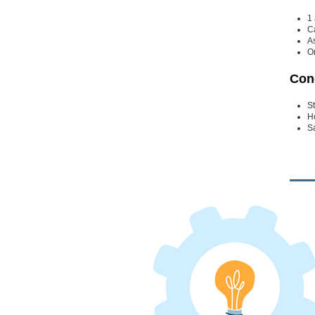
1
Ca
A
Or
Cond
St
Ho
Sa