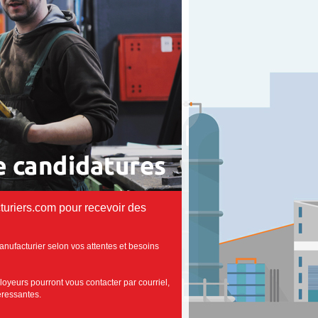
uriers.com pour recevoir des
anufacturier selon vos attentes et besoins
loyeurs pourront vous contacter par courriel,
téressantes.