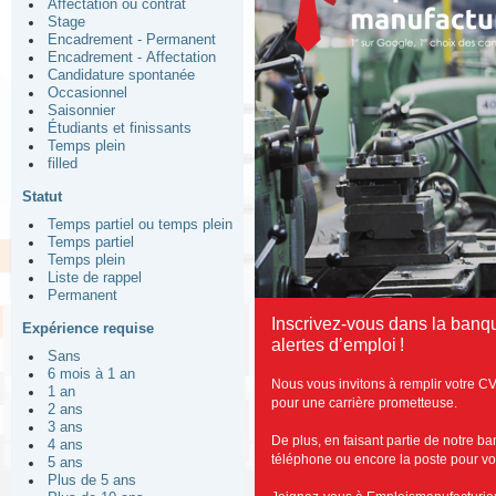
Affectation ou contrat
Stage
Encadrement - Permanent
Encadrement - Affectation
Candidature spontanée
Occasionnel
Saisonnier
Étudiants et finissants
Temps plein
filled
Statut
Temps partiel ou temps plein
Temps partiel
Temps plein
Liste de rappel
Permanent
Inscrivez-vous dans la banq
Expérience requise
alertes d’emploi !
Sans
6 mois à 1 an
Nous vous invitons à remplir votre CV
1 an
pour une carrière prometteuse.
2 ans
3 ans
De plus, en faisant partie de notre b
4 ans
téléphone ou encore la poste pour vous
5 ans
Plus de 5 ans