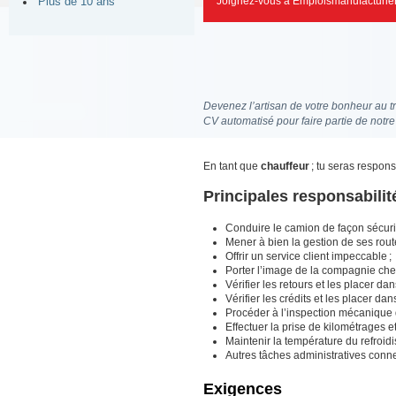
Joignez-vous à Emploismanufacturier
Plus de 10 ans
Devenez l’artisan de votre bonheur au tr
CV automatisé pour faire partie de notr
En tant que
chauffeur
; tu seras respons
Principales responsabilit
Conduire le camion de façon sécurit
Mener à bien la gestion de ses route
Offrir un service client impeccable ;
Porter l’image de la compagnie chez 
Vérifier les retours et les placer da
Vérifier les crédits et les placer dan
Procéder à l’inspection mécanique 
Effectuer la prise de kilométrages et
Maintenir la température du refroidi
Autres tâches administratives conn
Exigences