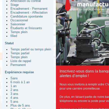
Affectation ou contrat
Stage
Encadrement - Permanent
Encadrement - Affectation
Candidature spontanée
Occasionnel
Saisonnier
Étudiants et finissants
Temps plein
filled
Statut
Temps partiel ou temps plein
Temps partiel
Temps plein
Liste de rappel
Permanent
Inscrivez-vous dans la banq
Expérience requise
alertes d’emploi !
Sans
6 mois à 1 an
Nous vous invitons à remplir votre CV
1 an
pour une carrière prometteuse.
2 ans
3 ans
De plus, en faisant partie de notre b
4 ans
téléphone ou encore la poste pour vous
5 ans
Plus de 5 ans