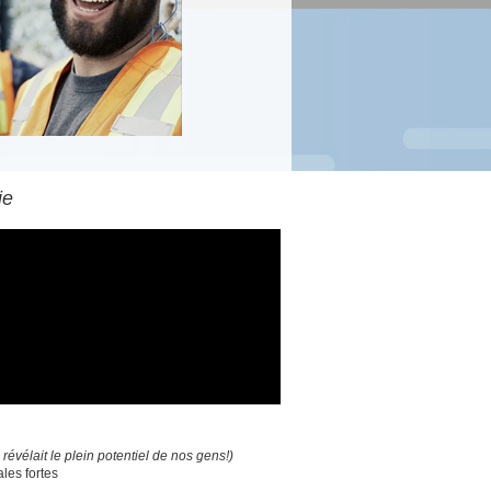
ie
n révélait le plein potentiel de nos gens!)
les fortes