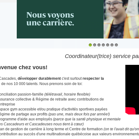
1
2
3
4
5
6
7
Coordinateur(trice) service pa
nvenue chez vous!
Cascades,
développer durablement
c'est surtout
respecter la
e
de nos 10 000 talents. Nous prenons soin de toi:
nciliation passion-famille
(télétravail, horaire flexible)
surance collective & Régime de retraite avec contributions de
entreprise
pace gym accessible et/ou pratique d'activités sportives payées
égime de partage aux profits
(pas une, mais deux fois par année!)
rogramme d'aide aux employés
(parce que la santé physique et mentale
es Cascadeurs et Cascadeuses nous tient à cœur)
an de gestion de carrière à long terme et Centre de formation
(on te l'avait dit qu'o
ontribution au succès d'une multinationale québécoise aux valeurs environnementa