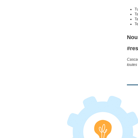
Tu
Ta
Ta
T
Nous
#res
Cascad
toutes