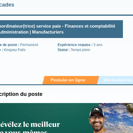
cades
ordinateur(trice) service paie - Finances et comptabilité
Administration | Manufacturiers
e de poste :
Permanent
Expérience requise :
5 ans
e :
Kingsey Falls
Statut :
Temps plein
Postuler en ligne
Voir toutes les
ription du poste