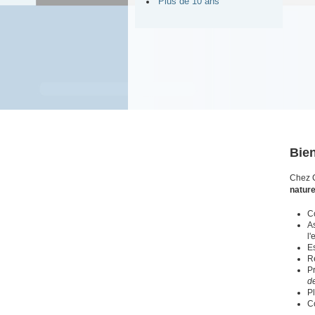
Plus de 10 ans
Bie
Chez 
natur
Co
As
l'
Es
R
P
d
Pl
C