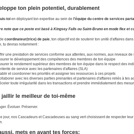
loppe ton plein potentiel, durablement
is-toi
en déployant ton expertise au sein de
l'équipe
du centre de services part
e note que ce poste est basé à Kingsey Falls ou Saint-Bruno en mode flex et 
 de
coordinateur(trice) de paie
, ton objectif est de soutenir ton unité d'affaires d
re, tu devras notamment :
frir une prestation de services conforme aux attentes, aux normes, aux niveaux de s
ssurer le développement des compétences des membres de ton équipe
ssurer le rendement supérieur des membres de ton équipe dans le respect des indi
entente de service avec les partenaires d'affaires (SLA)
ablir et coordonner les priorités et assigner les ressources à ces projets
llaborer avec les diverses parties prenantes et partenaires d'affaires reliés à tes ac
celer toute irrégularité dans les transactions et prendre immédiatement des mesur
 jaillir le meilleur de toi-même
ger. Évoluer. Préserver.
 jour, nos Cascadeurs et Cascadeuses au sang vert choisissent de respecter leur
n.
aussi, mets en avant tes forces: