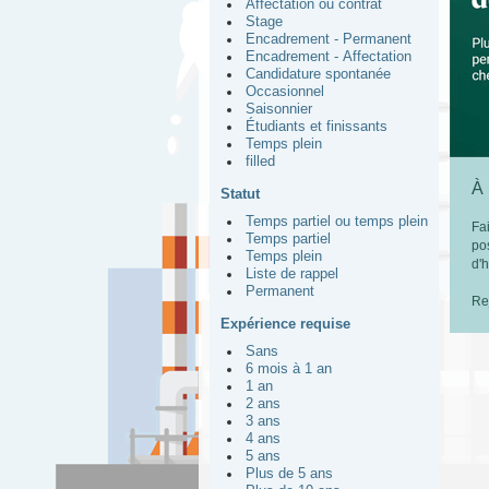
Affectation ou contrat
Stage
Encadrement - Permanent
Encadrement - Affectation
Candidature spontanée
Occasionnel
Saisonnier
Étudiants et finissants
Temps plein
filled
À
Statut
Temps partiel ou temps plein
Fa
Temps partiel
po
Temps plein
d'
Liste de rappel
Permanent
Re
Expérience requise
Sans
6 mois à 1 an
1 an
2 ans
3 ans
4 ans
5 ans
Plus de 5 ans