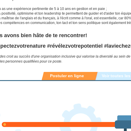
 as une expérience pertinente de 5 à 10 ans en gestion et en paie ;
 positivité, optimisme et ton leadership te permettent de guider et d'aider ton équipe
 maîtrise de l'anglais et du français, à l'écrit comme à l'oral, est essentielle, car 
es compétences en communication, ton tact et ton sens politique sont également trè
 avons bien hâte de te rencontrer!
pectezvotrenature #révélezvotrepotentiel #laviech
es croit au succès d'une organisation inclusive qui valorise la diversité au sein d
 les personnes qualifiées pour ce poste.
Postuler en ligne
Voir toutes les