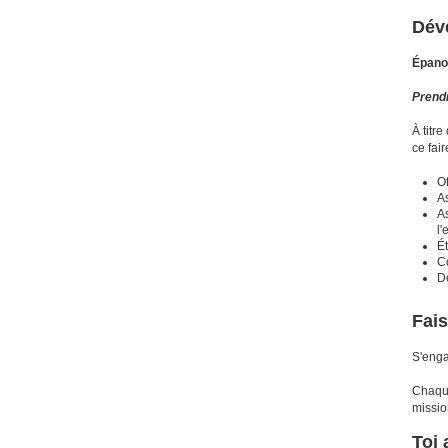
Déve
Épanou
Prendr
À titre
ce fai
Of
A
A
l'
Ét
Co
Dé
Fais
S'enga
Chaque
missio
Toi 