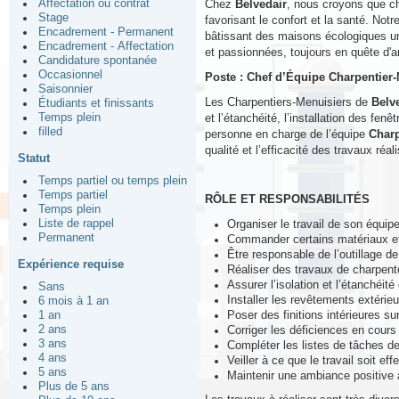
Affectation ou contrat
Chez
Belvedair
, nous croyons que ch
Stage
favorisant le confort et la santé. Not
Encadrement - Permanent
bâtissant des maisons écologiques un
Encadrement - Affectation
et passionnées, toujours en quête d'a
Candidature spontanée
Occasionnel
Poste : Chef d’Équipe Charpentier
Saisonnier
Les Charpentiers-Menuisiers de
Belv
Étudiants et finissants
Temps plein
et l’étanchéité, l’installation des fenê
filled
personne en charge de l’équipe
Charp
qualité et l’efficacité des travaux réal
Statut
Temps partiel ou temps plein
Temps partiel
RÔLE ET RESPONSABILITÉS
Temps plein
Liste de rappel
Organiser le travail de son équipe 
Permanent
Commander certains matériaux et 
Être responsable de l’outillage de
Expérience requise
Réaliser des travaux de charpent
Assurer l’isolation et l’étanchéit
Sans
Installer les revêtements extérieu
6 mois à 1 an
Poser des finitions intérieures sur
1 an
2 ans
Corriger les déficiences en cours 
3 ans
Compléter les listes de tâches de 
4 ans
Veiller à ce que le travail soit ef
5 ans
Maintenir une ambiance positive a
Plus de 5 ans