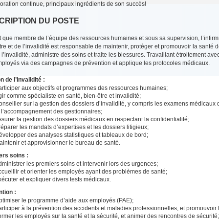
ioration continue, principaux ingrédients de son succès!
CRIPTION DU POSTE
t que membre de l’équipe des ressources humaines et sous sa supervision, l’infirmie
tre et de l’invalidité est responsable de maintenir, protéger et promouvoir la santé 
, l’invalidité, administre des soins et traite les blessures. Travaillant étroitement avec
ployés via des campagnes de prévention et applique les protocoles médicaux.
n de l’invalidité :
articiper aux objectifs et programmes des ressources humaines;
ir comme spécialiste en santé, bien-être et invalidité;
nseiller sur la gestion des dossiers d’invalidité, y compris les examens médicaux
t l’accompagnement des gestionnaires;
surer la gestion des dossiers médicaux en respectant la confidentialité;
éparer les mandats d’expertises et les dossiers litigieux;
évelopper des analyses statistiques et tableaux de bord;
aintenir et approvisionner le bureau de santé.
ers soins :
ministrer les premiers soins et intervenir lors des urgences;
cueillir et orienter les employés ayant des problèmes de santé;
écuter et expliquer divers tests médicaux.
tion :
ptimiser le programme d’aide aux employés (PAE);
rticiper à la prévention des accidents et maladies professionnelles, et promouvoir
rmer les employés sur la santé et la sécurité, et animer des rencontres de sécurité