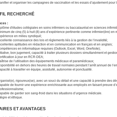
anifier et organiser les campagnes de vaccination et les essais d’ajustement pour l
FIL RECHERCHÉ
nces :
plôme d'études collégiales en soins infirmiers ou baccalauréat en sciences infirmi
nimum de cinq (5) à huit (8) ans d’expérience pertinente comme infirmier(ère) en 
xpérience en milieu syndiqué;
cellente connaissance des lois et règlements liés à la gestion de l’invalidité;
cellentes aptitudes en rédaction et en communication en français et en anglais;
ompétences en informatique requises (Outlook, Excel, Word, OneNote);
itiative, bon jugement, capacité à traiter plusieurs dossiers simultanément et gestio
ertification à jour en RCR-DEA;
aîtrise de l’utilisation des équipements médicaux et paramédicaux;
sponibilité en dehors des heures de travail normales pendant l’arrêt annuel de l’en
pacité à travailler en équipe, assiduité, autonomie et ponctualité.
:
rganisé(e), rigoureux(se), avec un souci du détail et une capacité à prendre des 
apable de fournir une expérience enrichissante aux employés en faisant preuve d’e
rofessionnalisme;
apable de garder son sang-froid dans les situations d’urgence médicale.
tègre et éthique.
AIRES ET AVANTAGES