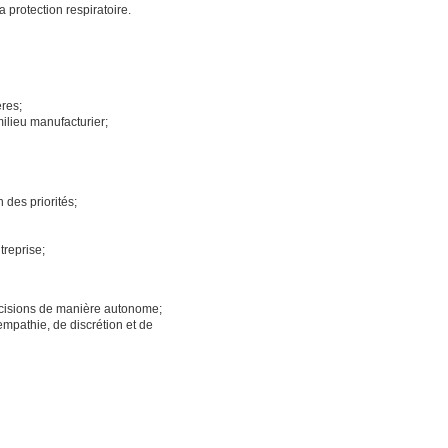
a protection respiratoire.
ères;
milieu manufacturier;
n des priorités;
treprise;
décisions de manière autonome;
mpathie, de discrétion et de