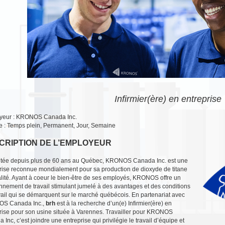
Infirmier(ère) en entreprise
yeur : KRONOS Canada Inc.
e : Temps plein, Permanent, Jour, Semaine
CRIPTION DE L’EMPLOYEUR
tée depuis plus de 60 ans au Québec, KRONOS Canada Inc. est une
rise reconnue mondialement pour sa production de dioxyde de titane
lité. Ayant à coeur le bien-être de ses employés, KRONOS offre un
nnement de travail stimulant jumelé à des avantages et des conditions
vail qui se démarquent sur le marché québécois. En partenariat avec
S Canada Inc.,
brh
est à la recherche d’un(e) Infirmier(ère) en
rise pour son usine située à Varennes. Travailler pour KRONOS
 Inc, c’est joindre une entreprise qui privilégie le travail d’équipe et