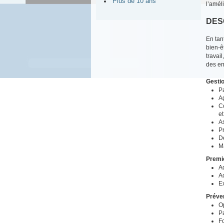
Plus de 10 ans
l’amél
DES
En tan
bien-ê
travail
des em
Gestio
P
Ag
Co
e
As
Pr
D
M
Premi
Ad
Ac
Ex
Préven
O
Pa
Fo