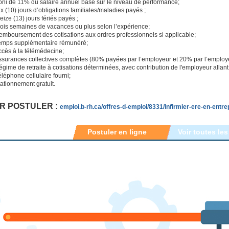
oni de 11% du salaire annuel basé sur le niveau de performance;
x (10) jours d’obligations familiales/maladies payés ;
eize (13) jours fériés payés ;
rois semaines de vacances ou plus selon l’expérience;
emboursement des cotisations aux ordres professionnels si applicable;
emps supplémentaire rémunéré;
ccès à la télémédecine;
ssurances collectives complètes (80% payées par l’employeur et 20% par l’employ
gime de retraite à cotisations déterminées, avec contribution de l'employeur allan
léphone cellulaire fourni;
tationnement gratuit.
R POSTULER :
emploi.b-rh.ca/offres-d-emploi/8331/infirmier-ere-en-entre
Postuler en ligne
Voir toutes les