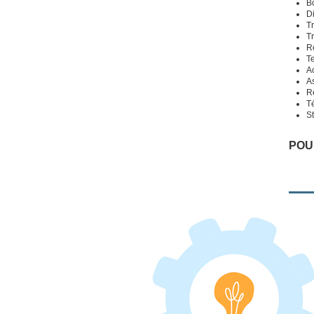
B
Di
Tr
T
R
T
A
A
Ré
Té
S
POU