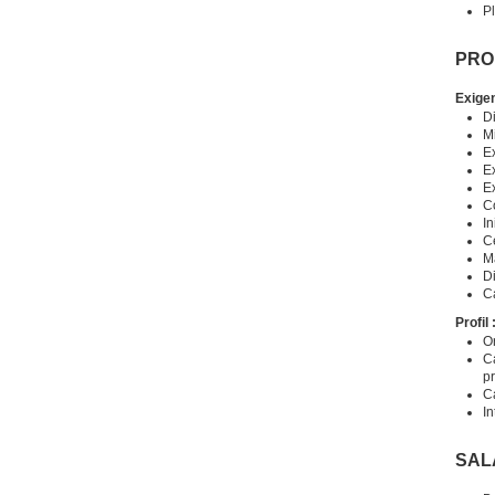
Pl
PRO
Exige
Di
Mi
E
Ex
Ex
C
In
C
M
Di
Ca
Profil 
O
C
p
C
In
SAL