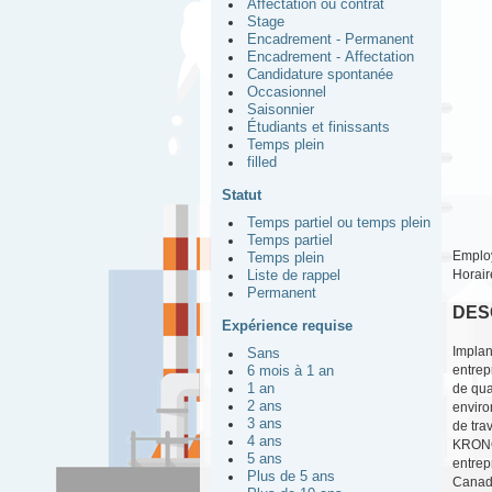
Affectation ou contrat
Stage
Encadrement - Permanent
Encadrement - Affectation
Candidature spontanée
Occasionnel
Saisonnier
Étudiants et finissants
Temps plein
filled
Statut
Temps partiel ou temps plein
Temps partiel
Emplo
Temps plein
Horair
Liste de rappel
Permanent
DES
Expérience requise
Implan
Sans
entrep
6 mois à 1 an
1 an
de qua
2 ans
enviro
3 ans
de tra
4 ans
KRONO
5 ans
entrep
Plus de 5 ans
Canada