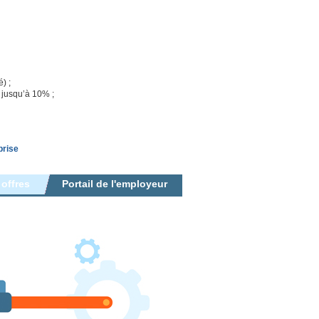
é) ;
t jusqu’à 10% ;
prise
 offres
Portail de l'employeur