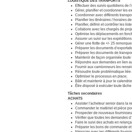
LOGISTIQUE DES TRANPORTS
Effectuer des suivis quotidiens de l
Gérer, planifier et coordonner les e
Coordonner avec différents transpor
Planifier les itinéraires / horaires 
Planifier, définir et contrôler les li
Collabore avec les chargés de proje
Optimise les déplacements en foncti
Assurer un suivi sur les expéditions
Gérer une flotte de +/- 25 remorque
Préparer les documents d’exportation
Préparer les documents de transpor
Maintenir de façon organisée toute 
Répondre aux demandes en lien ave
Fournir aux camionneurs les rensei
Résoudre toute problématique liée 
Optimiser le processus en place;
Bâtir et maintenir à jour le calendri
Être disposé à exécuter toute tâch
Tâches secondaires
ACHATS
Assister l’acheteur senior dans la r
Commander le matériel et pièce pou
Prospecter de nouveaux fournisseurs
Vérifier que toutes les demandes d’
Faire le suivi des achats en relança
Préparer les bons de commande et vér
Négocier avec les différents fourni