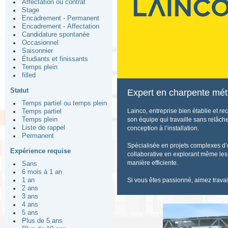
Affectation ou contrat
Stage
Encadrement - Permanent
Encadrement - Affectation
Candidature spontanée
Occasionnel
Saisonnier
Étudiants et finissants
Temps plein
filled
Statut
Expert en charpente mét
Temps partiel ou temps plein
Lainco, entreprise bien établie et r
Temps partiel
Temps plein
son équipe qui travaille sans relâch
Liste de rappel
conception à l’installation.
Permanent
Spécialisée en projets complexes d’
Expérience requise
collaborative en explorant même les 
manière efficiente.
Sans
6 mois à 1 an
1 an
Si vous êtes passionné, aimez travail
2 ans
3 ans
4 ans
5 ans
Plus de 5 ans