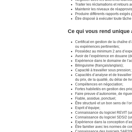
Traiter les réclamations et retours 
Maintenir les niveaux de réapprovis
Produire différents rapports exigés p
Être disposé à exécuter toute tâch
Ce qui vous rend unique 
Certificat en gestion de la chaîne 
ou expériences pertinentes;
Possédez au minimum 2 ans d’expér
Avoir de l’expérience en douane (dé
Expérience dans le domaine de l’aci
Bilinguisme (français/anglais);
Capacité à travailler sous pression;
Capacités d’analyse et de travailler
du prix, de la qualité, du délai de liv
Compétences en négociation;
Fortes habiletés en gestion des prio
Faire preuve d’autonomie, de rigueu
Fiable, assidue, ponctuel;
Être structuré et un bon sens de l’o
Esprit d’équipe;
Connaissance du logiciel REVIT (un
Connaissance du logiciel SDS/2 (un
Expérience dans la conception d’as
Être familier avec les normes de co
Connaissance des logiciels SAP200