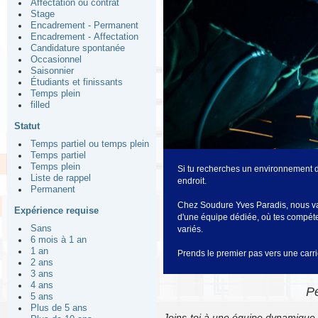
Affectation ou contrat
Stage
Encadrement - Permanent
Encadrement - Affectation
Candidature spontanée
Occasionnel
Saisonnier
Étudiants et finissants
Temps plein
filled
Statut
Temps partiel ou temps plein
Temps partiel
Temps plein
Si tu recherches un environnement dy
Liste de rappel
endroit.
Permanent
Chez Soudure Yves Paradis, nous valo
Expérience requise
d'une équipe dédiée, où tes compéten
Sans
variés.
6 mois à 1 an
1 an
Prends le premier pas vers une carri
2 ans
3 ans
4 ans
Pe
5 ans
Plus de 5 ans
Joins-toi à une équipe dynamique