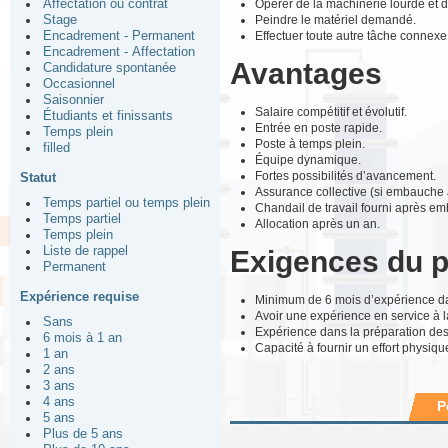
Opérer de la machinerie lourde et d
Affectation ou contrat
Peindre le matériel demandé.
Stage
Effectuer toute autre tâche connexe
Encadrement - Permanent
Encadrement - Affectation
Avantages
Candidature spontanée
Occasionnel
Saisonnier
Salaire compétitif et évolutif.
Étudiants et finissants
Entrée en poste rapide.
Temps plein
Poste à temps plein.
filled
Équipe dynamique.
Fortes possibilités d’avancement.
Statut
Assurance collective (si embauche a
Temps partiel ou temps plein
Chandail de travail fourni après e
Temps partiel
Allocation après un an.
Temps plein
Liste de rappel
Exigences du 
Permanent
Expérience requise
Minimum de 6 mois d’expérience dan
Avoir une expérience en service à la
Sans
Expérience dans la préparation d
6 mois à 1 an
Capacité à fournir un effort physiqu
1 an
2 ans
3 ans
4 ans
P
5 ans
Plus de 5 ans