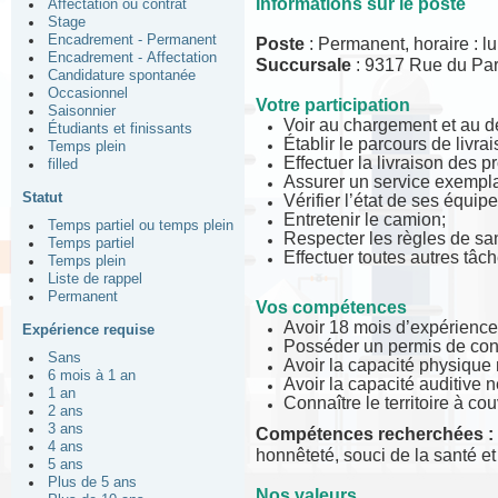
Informations sur le poste
Affectation ou contrat
Stage
Encadrement - Permanent
Poste
: Permanent, horaire : l
Encadrement - Affectation
Succursale
:
9317 Rue du Par
Candidature spontanée
Occasionnel
Votre participation
Saisonnier
Voir au chargement et au d
Étudiants et finissants
Établir le parcours de livra
Temps plein
Effectuer la livraison des pr
filled
Assurer un service exemplai
Statut
Vérifier l’état de ses équi
Entretenir le camion;
Temps partiel ou temps plein
Respecter les règles de sant
Temps partiel
Effectuer toutes autres tâ
Temps plein
Liste de rappel
Permanent
Vos compétences
Avoir 18 mois d’expérience
Expérience requise
Posséder un permis de cond
Sans
Avoir la capacité physique 
6 mois à 1 an
Avoir la capacité auditive né
1 an
Connaître le territoire à couv
2 ans
3 ans
Compétences recherchées :
4 ans
honnêteté, souci de la santé et
5 ans
Plus de 5 ans
Nos valeurs