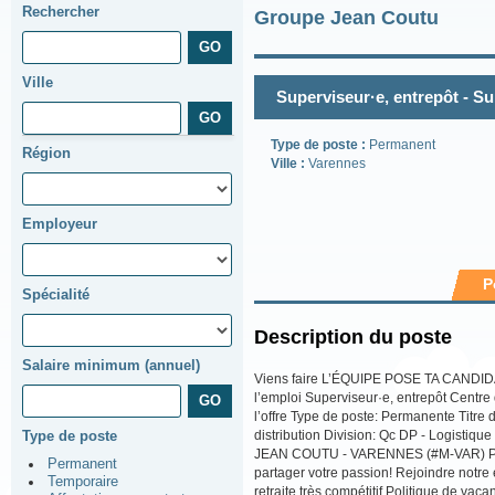
Rechercher
Groupe Jean Coutu
Ville
Superviseur·e, entrepôt - S
Type de poste :
Permanent
Région
Ville :
Varennes
Employeur
P
Spécialité
Description du poste
Salaire minimum (annuel)
Viens faire L’ÉQUIPE POSE TA CANDIDA
l’emploi Superviseur·e, entrepôt Centr
l’offre Type de poste: Permanente Titre
distribution Division: Qc DP - Logistiqu
Type de poste
JEAN COUTU - VARENNES (#M-VAR) Provi
Permanent
partager votre passion! Rejoindre notr
Temporaire
retraite très compétitif Politique de 