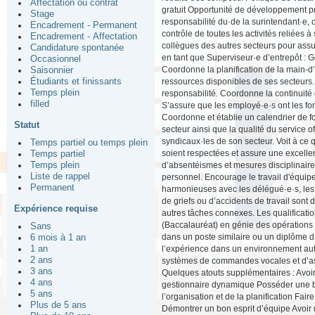
Affectation ou contrat
gratuit Opportunité de développement pr
Stage
responsabilité du·de la surintendant·e, op
Encadrement - Permanent
contrôle de toutes les activités reliées à
Encadrement - Affectation
collègues des autres secteurs pour assur
Candidature spontanée
en tant que Superviseur·e d’entrepôt : G
Occasionnel
Coordonne la planification de la main-d’
Saisonnier
ressources disponibles de ses secteurs. 
Étudiants et finissants
Temps plein
responsabilité. Coordonne la continuité d
filled
S’assure que les employé·e·s ont les fo
Coordonne et établie un calendrier de f
Statut
secteur ainsi que la qualité du service o
syndicaux·les de son secteur. Voit à ce q
Temps partiel ou temps plein
soient respectées et assure une excellen
Temps partiel
d’absentéismes et mesures disciplinair
Temps plein
Liste de rappel
personnel. Encourage le travail d'équip
Permanent
harmonieuses avec les délégué·e·s, les e
de griefs ou d’accidents de travail sont
Expérience requise
autres tâches connexes. Les qualificati
(Baccalauréat) en génie des opérations e
Sans
dans un poste similaire ou un diplôme d
6 mois à 1 an
l’expérience dans un environnement auto
1 an
2 ans
systèmes de commandes vocales et d’ass
3 ans
Quelques atouts supplémentaires : Avoi
4 ans
gestionnaire dynamique Posséder une bo
5 ans
l’organisation et de la planification Fa
Plus de 5 ans
Démontrer un bon esprit d’équipe Avoir 