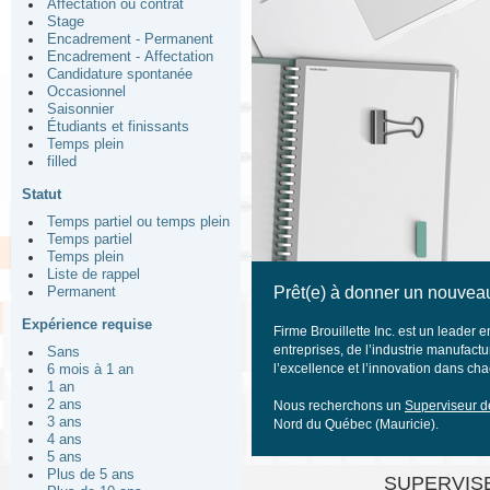
Affectation ou contrat
Stage
Encadrement - Permanent
Encadrement - Affectation
Candidature spontanée
Occasionnel
Saisonnier
Étudiants et finissants
Temps plein
filled
Statut
Temps partiel ou temps plein
Temps partiel
Temps plein
Liste de rappel
Prêt(e) à donner un nouveau
Permanent
Expérience requise
Firme Brouillette Inc. est un leader
entreprises, de l’industrie manufactu
Sans
l’excellence et l’innovation dans c
6 mois à 1 an
1 an
2 ans
Nous recherchons un
Superviseur de
3 ans
Nord du Québec (Mauricie).
4 ans
5 ans
Plus de 5 ans
SUPERVIS