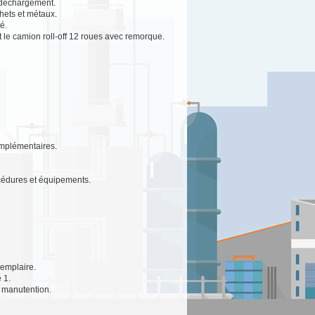
 déchargement.
chets et métaux.
é.
t le camion roll-off 12 roues avec remorque.
omplémentaires.
cédures et équipements.
xemplaire.
 1.
a manutention.