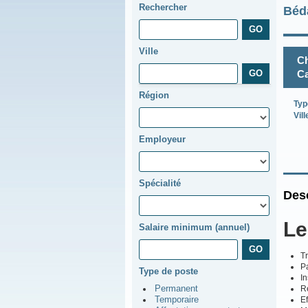
Rechercher
Béd
Ville
Ch
Ca
Région
Typ
Vill
Employeur
Spécialité
Desc
Le
Salaire minimum (annuel)
Tr
P
Type de poste
In
Re
Permanent
Ef
Temporaire