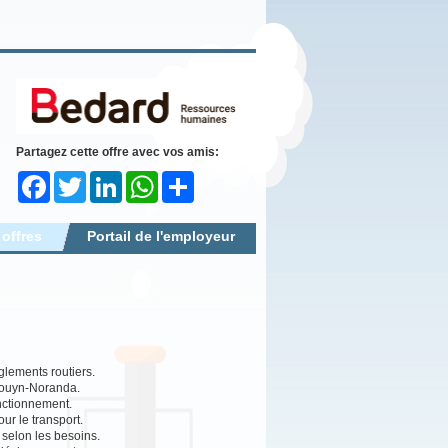
Partagez cette offre avec vos amis:
Facebook
Twitter
LinkedIn
WhatsApp
Share
 offres
Portail de l'employeur
glements routiers.
 Rouyn-Noranda.
onctionnement.
ur le transport.
 selon les besoins.