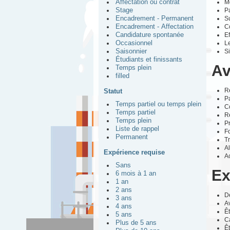
M
Affectation ou contrat
Pa
Stage
Su
Encadrement - Permanent
Co
Encadrement - Affectation
Ef
Candidature spontanée
Le
Occasionnel
Si
Saisonnier
Étudiants et finissants
Av
Temps plein
filled
Ré
Statut
P
Temps partiel ou temps plein
C
Temps partiel
R
Temps plein
P
Liste de rappel
F
Permanent
T
Al
Expérience requise
A
Sans
Ex
6 mois à 1 an
1 an
2 ans
D
3 ans
A
4 ans
Êt
5 ans
C
Plus de 5 ans
Êt