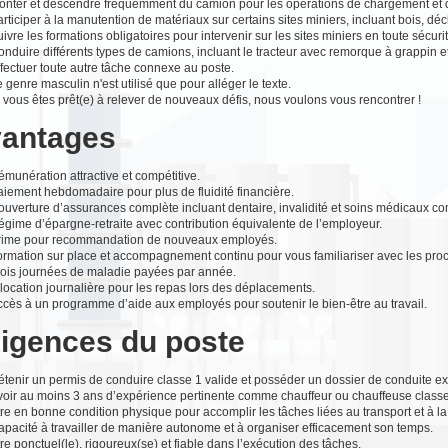
onter et descendre fréquemment du camion pour les opérations de chargement et
rticiper à la manutention de matériaux sur certains sites miniers, incluant bois, dé
ivre les formations obligatoires pour intervenir sur les sites miniers en toute sécurit
nduire différents types de camions, incluant le tracteur avec remorque à grappin e
fectuer toute autre tâche connexe au poste.
 genre masculin n'est utilisé que pour alléger le texte.
 vous êtes prêt(e) à relever de nouveaux défis, nous voulons vous rencontrer !
antages
munération attractive et compétitive.
aiement hebdomadaire pour plus de fluidité financière.
ouverture d’assurances complète incluant dentaire, invalidité et soins médicaux c
égime d’épargne-retraite avec contribution équivalente de l’employeur.
rime pour recommandation de nouveaux employés.
ormation sur place et accompagnement continu pour vous familiariser avec les pro
rois journées de maladie payées par année.
location journalière pour les repas lors des déplacements.
ccès à un programme d’aide aux employés pour soutenir le bien-être au travail.
igences du poste
étenir un permis de conduire classe 1 valide et posséder un dossier de conduite e
voir au moins 3 ans d’expérience pertinente comme chauffeur ou chauffeuse classe
re en bonne condition physique pour accomplir les tâches liées au transport et à l
apacité à travailler de manière autonome et à organiser efficacement son temps.
re ponctuel(le), rigoureux(se) et fiable dans l’exécution des tâches.