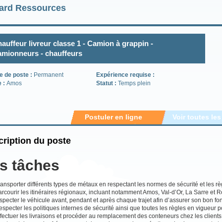
ard Ressources
auffeur livreur classe 1 - Camion à grappin -
mionneurs - chauffeurs
e de poste :
Permanent
Expérience requise :
e :
Amos
Statut :
Temps plein
Postuler en ligne
Voir toutes les
ription du poste
s tâches
ansporter différents types de métaux en respectant les normes de sécurité et les rè
arcourir les itinéraires régionaux, incluant notamment Amos, Val-d’Or, La Sarre et
specter le véhicule avant, pendant et après chaque trajet afin d’assurer son bon f
specter les politiques internes de sécurité ainsi que toutes les règles en vigueur po
fectuer les livraisons et procéder au remplacement des conteneurs chez les clients