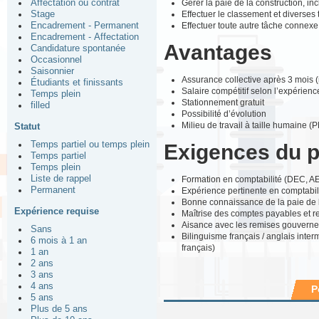
Gérer la paie de la construction, i
Affectation ou contrat
Effectuer le classement et diverses
Stage
Effectuer toute autre tâche connexe 
Encadrement - Permanent
Encadrement - Affectation
Avantages
Candidature spontanée
Occasionnel
Saisonnier
Assurance collective après 3 mois 
Étudiants et finissants
Salaire compétitif selon l’expérienc
Temps plein
Stationnement gratuit
filled
Possibilité d’évolution
Milieu de travail à taille humaine (
Statut
Temps partiel ou temps plein
Exigences du 
Temps partiel
Temps plein
Liste de rappel
Formation en comptabilité (DEC, AE
Permanent
Expérience pertinente en comptabili
Bonne connaissance de la paie de l
Expérience requise
Maîtrise des comptes payables et re
Aisance avec les remises gouverne
Sans
Bilinguisme français / anglais inter
6 mois à 1 an
français)
1 an
2 ans
3 ans
4 ans
P
5 ans
Plus de 5 ans