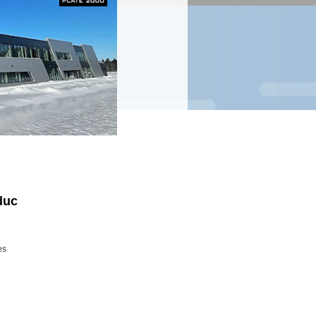
duc
es