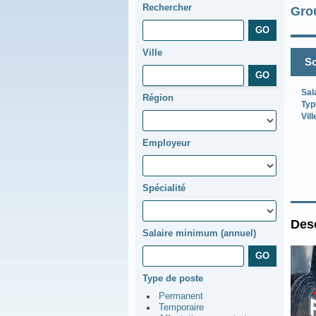
Rechercher
Gro
Ville
So
Sal
Région
Typ
Vill
Employeur
Spécialité
Desc
Salaire minimum (annuel)
Type de poste
Permanent
Temporaire