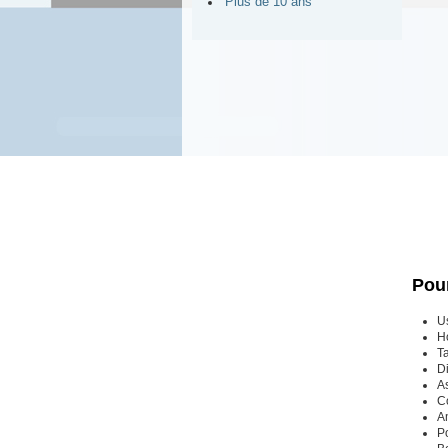
Plus de 10 ans
Pou
U
Ho
T
Di
As
C
A
Po