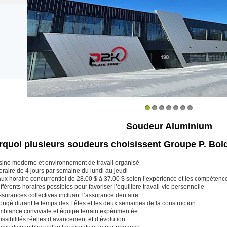
1
2
3
4
5
6
7
Soudeur Aluminium
rquoi plusieurs soudeurs choisissent Groupe P. Bol
sine moderne et environnement de travail organisé
raire de 4 jours par semaine du lundi au jeudi
aux horaire concurrentiel de 28.00 $ à 37.00 $ selon l’expérience et les compétenc
fférents horaires possibles pour favoriser l’équilibre travail-vie personnelle
surances collectives incluant l’assurance dentaire
ongé durant le temps des Fêtes et les deux semaines de la construction
mbiance conviviale et équipe terrain expérimentée
ssibilités réelles d’avancement et d’évolution