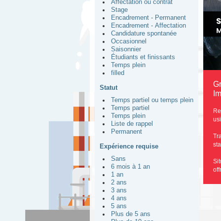
Affectation ou contrat
Stage
Encadrement - Permanent
Encadrement - Affectation
Candidature spontanée
Occasionnel
Saisonnier
Étudiants et finissants
Temps plein
filled
Gr
Statut
Im
Temps partiel ou temps plein
Temps partiel
Re
Temps plein
us
Liste de rappel
Permanent
Tr
sta
Expérience requise
Sans
Si
6 mois à 1 an
of
1 an
2 ans
3 ans
4 ans
5 ans
Plus de 5 ans