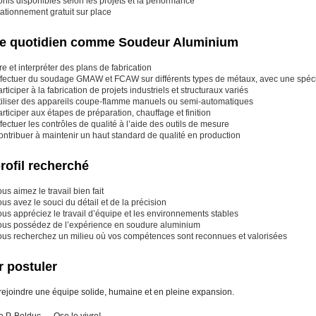
nis disponibles selon les projets et la performance
ationnement gratuit sur place
re quotidien comme Soudeur Aluminium
re et interpréter des plans de fabrication
ffectuer du soudage GMAW et FCAW sur différents types de métaux, avec une spéci
rticiper à la fabrication de projets industriels et structuraux variés
tiliser des appareils coupe-flamme manuels ou semi-automatiques
rticiper aux étapes de préparation, chauffage et finition
fectuer les contrôles de qualité à l’aide des outils de mesure
ntribuer à maintenir un haut standard de qualité en production
rofil recherché
us aimez le travail bien fait
us avez le souci du détail et de la précision
us appréciez le travail d’équipe et les environnements stables
ous possédez de l’expérience en soudure aluminium
ous recherchez un milieu où vos compétences sont reconnues et valorisées
 postuler
rejoindre une équipe solide, humaine et en pleine expansion.
 P. Bolduc — Ose le vivre!