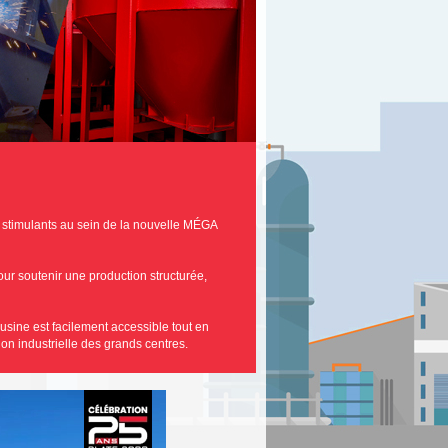
s stimulants au sein de la nouvelle MÉGA
r soutenir une production structurée,
sine est facilement accessible tout en
ion industrielle des grands centres.