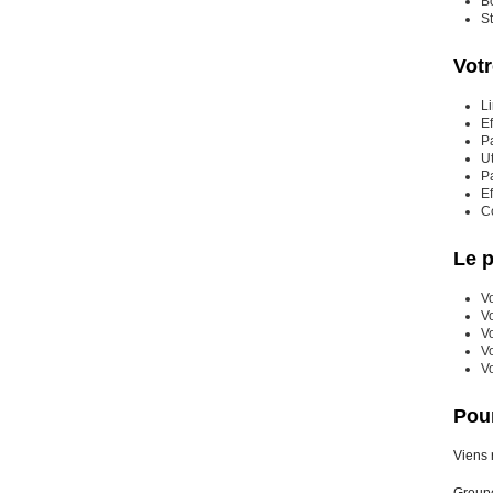
Bo
St
Vot
Li
E
Pa
U
Pa
Ef
Co
Le p
Vo
Vo
Vo
V
V
Pour
Viens 
Groupe