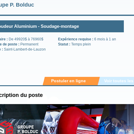
upe P. Bolduc
udeur Aluminium - Soudage-montage
aire :
De 49920$ à 76960$
Expérience requise :
6 mois à 1 an
e de poste :
Permanent
Statut :
Temps plein
e :
Saint-Lambert-de-Lauzon
Postuler en ligne
Voir toutes les
ription du poste