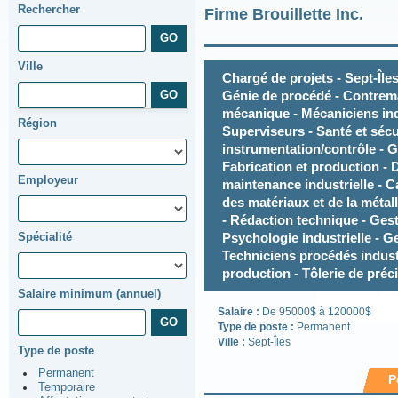
Rechercher
Firme Brouillette Inc.
Ville
Chargé de projets - Sept-Îles - Dessin industriel/bâtiment - Génie de procédé - Contremaîtres - Ferblanterie - Génie mécanique - Mécaniciens industriels - Génie industriel - Superviseurs - Santé et sécurité - Techniciens instrumentation/contrôle - Gestion des installa
Région
Employeur
Spécialité
Salaire minimum (annuel)
Salaire :
De 95000$ à 120000$
Type de poste :
Permanent
Ville :
Sept-Îles
Type de poste
Permanent
P
Temporaire