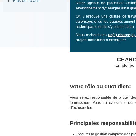
Plus de 10 ans
Notre agence de placement collabo
environnement dynamique ainsi que 
On y retrouve une culture de trava
valorisées et où les équipes aiment 
restent parce qu’ils s’y sentent bien.
Nous recherchons
un(e) chargé(e)
projets industriels d’envergure.
CHARGÉ
Emploi per
Votre rôle au quotidien:
Vous serez responsable de piloter des 
fournisseurs. Vous agirez comme perso
d’échéanciers.
Principales responsabilit
Assurer la gestion complète des proj