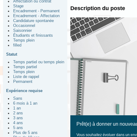
Affectation ou contrat
Stage
Description du poste
Encadrement - Permanent
Encadrement - Affectation
Candidature spontanée
Occasionnel
Saisonnier
Étudiants et finissants
Temps plein
filled
Statut
Temps partiel ou temps plein
Temps partiel
Temps plein
Liste de rappel
Permanent
Expérience requise
Sans
6 mois à 1 an
1 an
2 ans
3 ans
4 ans
Prêt(e) à donner un nouveau
5 ans
Plus de 5 ans
Vous souhaitez évoluer dans un envi