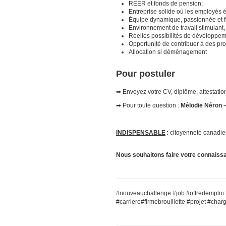
REER et fonds de pension;
Entreprise solide où les employés év
Équipe dynamique, passionnée et fi
Environnement de travail stimulant, 
Réelles possibilités de développem
Opportunité de contribuer à des pro
Allocation si déménagement
Pour postuler
➡ Envoyez votre CV, diplôme, attestation
➡ Pour toute question :
Mélodie Néron
–
INDISPENSABLE
:
citoyenneté canadien
Nous souhaitons faire votre connaiss
#nouveauchallenge #job #offredemploi
#carriere#firmebrouillette #projet #char