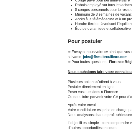
Congé payé pour ton anniversaire
Rabais employé sur tous les achat
5 congés personnels pour te resso
Minimum de 3 semaines de vacanc
Accès à la télémédecine et à un p
Horaire flexible favorisant l’équilib
Équipe dynamique et collaborative où
Pour postuler
➡
Envoyez-nous votre cv ainsi que vos d
suivante:
jobs@firmebrouillette.com
➡ Pour toutes questions :
Florence Bégin
Nous souhaitons faire votre connaiss
Plusieurs options s’offrent à vous :
Postuler directement en ligne
Poser vos questions à Florence
Ou nous faire parvenir votre CV pour d’a
Après votre envoi
Votre candidature est prise en charge p
Nous analysons chaque profil sérieuse
L’objectif est simple : bien comprendre v
d’autres opportunités en cours.