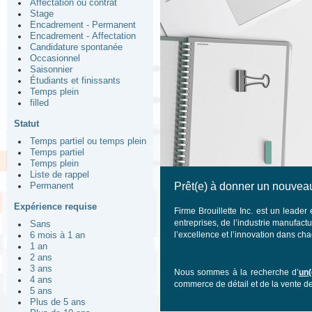
Affectation ou contrat
Stage
Encadrement - Permanent
Encadrement - Affectation
Candidature spontanée
Occasionnel
Saisonnier
Étudiants et finissants
Temps plein
filled
Statut
Temps partiel ou temps plein
Temps partiel
Temps plein
Liste de rappel
Prêt(e) à donner un nouveau
Permanent
Expérience requise
Firme Brouillette Inc. est un leade
entreprises, de l’industrie manufactu
Sans
l’excellence et l’innovation dans c
6 mois à 1 an
1 an
2 ans
3 ans
Nous sommes à la recherche d’
un(
4 ans
commerce de détail et de la vente d
5 ans
Plus de 5 ans