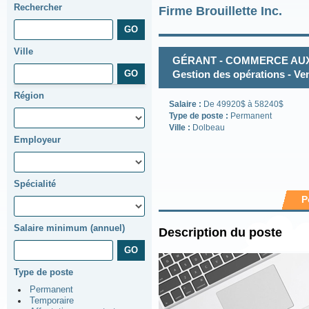
Rechercher
Firme Brouillette Inc.
Ville
GÉRANT - COMMERCE AUX 
Gestion des opérations - Ve
Région
Salaire :
De 49920$ à 58240$
Type de poste :
Permanent
Ville :
Dolbeau
Employeur
Spécialité
P
Salaire minimum (annuel)
Description du poste
Type de poste
Permanent
Temporaire