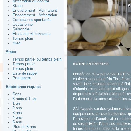
Affectation ou contrat
Stage
Encadrement - Permanent
Encadrement - Affectation
Candidature spontanée
Occasionnel
Saisonnier
Étudiants et finissants
Temps plein
filled
Statut
Temps partiel ou temps plein
Temps partiel
NOTRE ENTREPRISE
Temps plein
Liste de rappel
Fondée en 2014 par le GROUPE SOT
Permanent
coulée historique de Rio Tinto Alca
savoir-faire industriel reconnu à l’i
Expérience requise
d’aluminium, notamment d’alliages co
de produits spécialisés, fabriqués a
Sans
6 mois à 1 an
l’automobile, la construction et les cy
1 an
2 ans
SAI s’appuie sur des systèmes et des
3 ans
équipements, la coordination des opé
4 ans
l’innovation et l’amélioration continu
5 ans
de ses activités. Parmi ses initiativ
Plus de 5 ans
lignes de transformation et la mise 